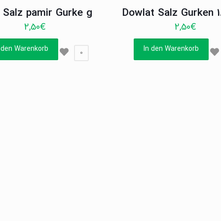
0 Salz pamir Gurke g
Dowlat Salz Gurken 1
2,50
€
2,50
€
 den Warenkorb
In den Warenkorb
0