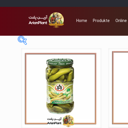
Home
Produkte
Online
2€
10€
2
4
6
8
10
Auf Lager
Zum Verkauf
(0)