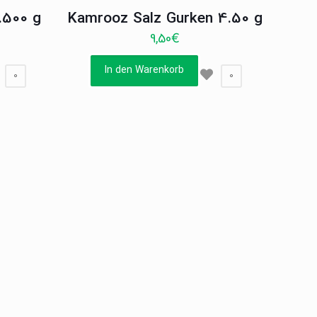
.500 g
Kamrooz Salz Gurken 4.50 g
9,50
€
In den Warenkorb
0
0