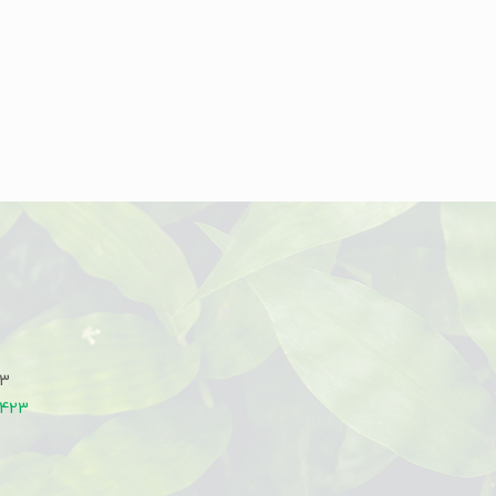
33
7423