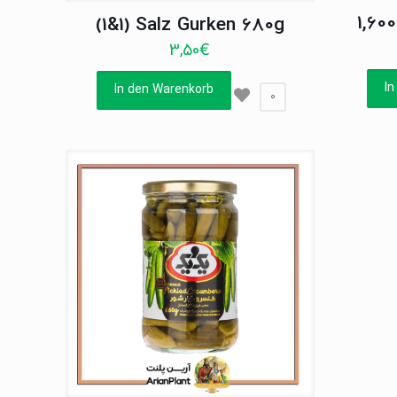
1,60
(1&1) Salz Gurken 680g
3,50
€
In
In den Warenkorb
0