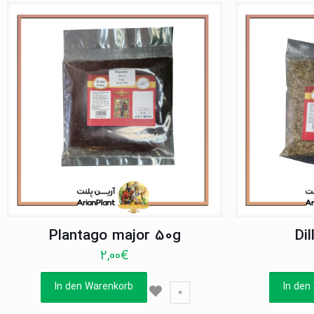
Plantago major 50g
Di
2,00
€
In den Warenkorb
In den
0