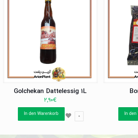
Golchekan Dattelessig 1L
Bo
2,90
€
In den Warenkorb
In den
0