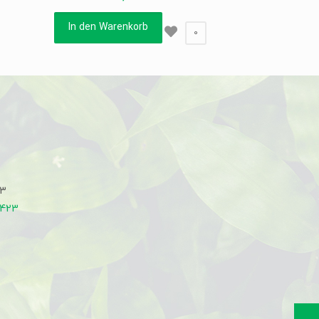
In den Warenkorb
0
33
7423