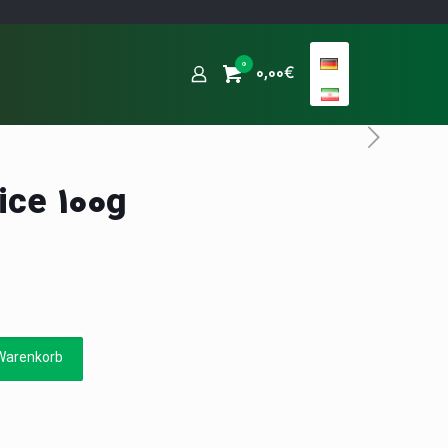
0
0,00€
ice 100g
Warenkorb