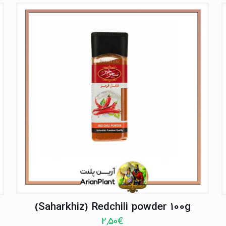
(Saharkhiz) Redchili powder 100g
2,50
€