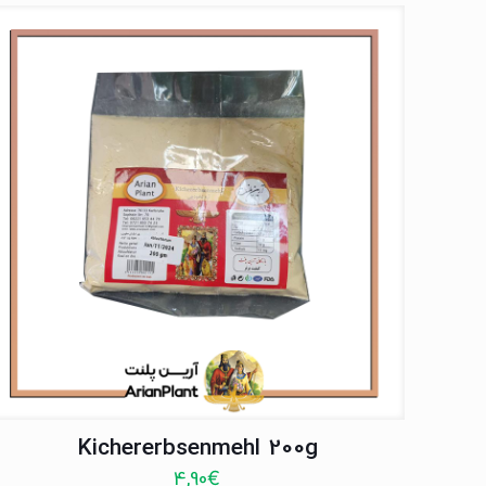
Kichererbsenmehl 200g
4,90
€