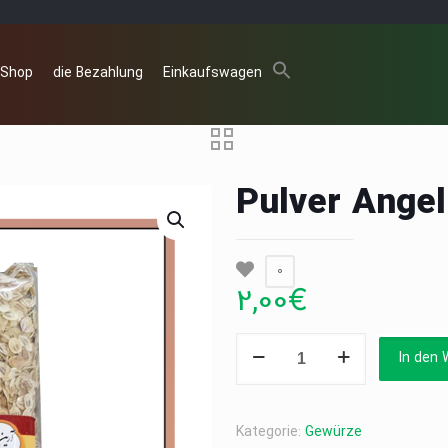
 Shop
die Bezahlung
Einkaufswagen
Pulver Angel
0
2,00
€
Pulver
In den 
Angelice
100g
Menge
Kategorie:
Gewürze