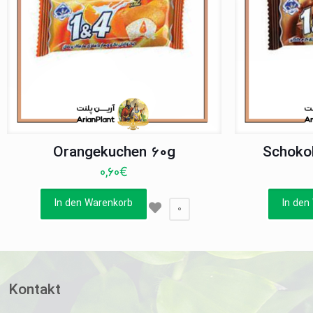
Orangekuchen 60g
Schoko
0,60
€
In den Warenkorb
In den
0
Kontakt