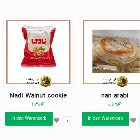
Nadi Walnut cookie
nan arabi
1,30
€
0,65
€
In den Warenkorb
In den Warenkorb
0