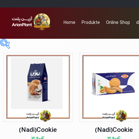
Home
Produkte
Online Shop
d
0€
4€
0
1
2
3
4
Auf Lager
Zum Verkauf
(0)
(Nadi)Cookie
(Nadi)Cookie