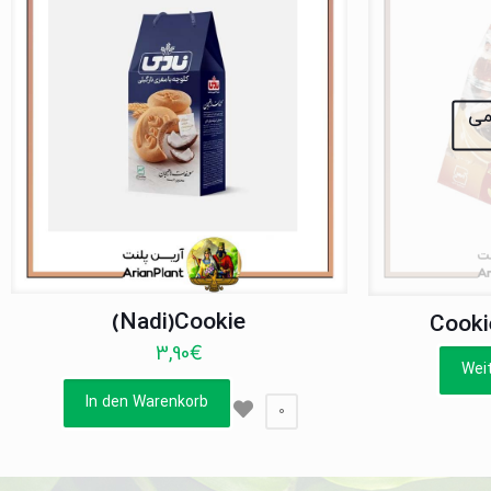
نمی
(Nadi)Cookie
Cooki
3,90
€
Wei
In den Warenkorb
0