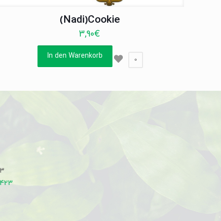
(Nadi)Cookie
3,90
€
In den Warenkorb
0
33
7423