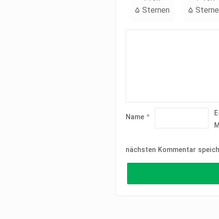
5 Sternen
5 Sterne
E
Name
*
M
nächsten Kommentar speich