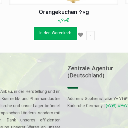
Orangekuchen 60g
0,60
€
In den Warenkorb
0
Zentrale Agentur
(Deutschland)
Anbau, in der Herstellung und im
-, Kosmetik- und Pharmaindustrie
Address: Sophienstraße 70 761
rlsruhe und unser Lager befindet
Karlsruhe Germany |
(0721) 830
uropäischen Ländern, sondern mit
. Dank unseres effizienten
eferung unserer Waren an unsere