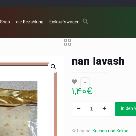
 Shop
die Bezahlung
Einkaufswagen
nan lavash
0
1,40
€
nan
In den 
lavash
Menge
Kategorie:
Kuchen und Kekse