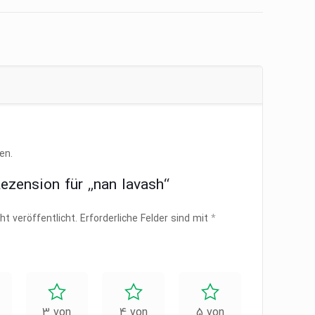
en.
Rezension für „nan lavash“
ht veröffentlicht.
Erforderliche Felder sind mit
*
3 von
4 von
5 von