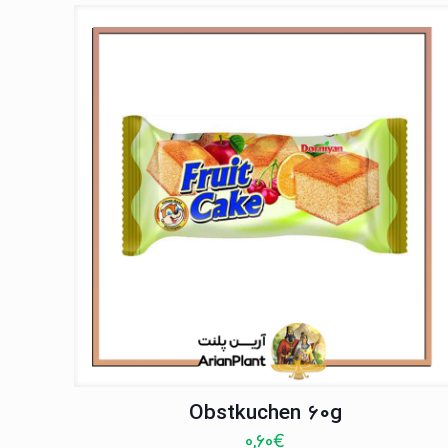
Obstkuchen 60g
0,60
€