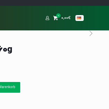
0
0,00€
60g
Warenkorb