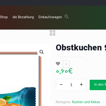
 Shop
die Bezahlung
Einkaufswagen
Obstkuchen 
0
0,60
€
Obstkuchen
In den 
60g
Menge
Kategorie:
Kuchen und Kekse