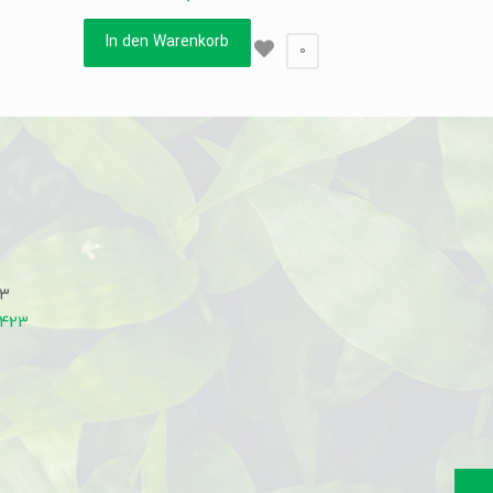
In den Warenkorb
0
33
7423