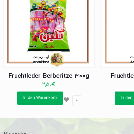
Fruchtleder Berberitze 300g
Fruchtl
2,50
€
In den Warenkorb
In den
0