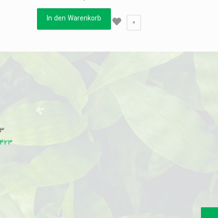
In den Warenkorb
0
33
7423