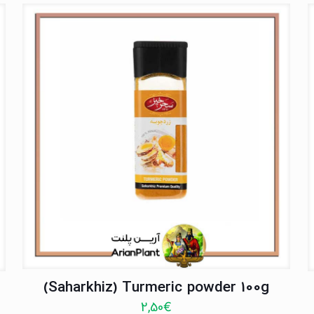
(Saharkhiz) Turmeric powder 100g
2,50
€