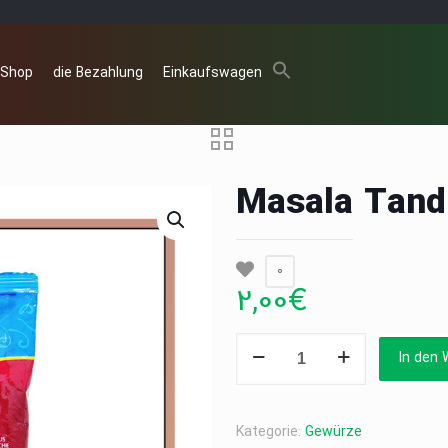
 Shop
die Bezahlung
Einkaufswagen
Masala Tand
0
2,00
€
Masala
In den 
Tanduri(TRS)
100g
Menge
Kategorie:
Gewürze