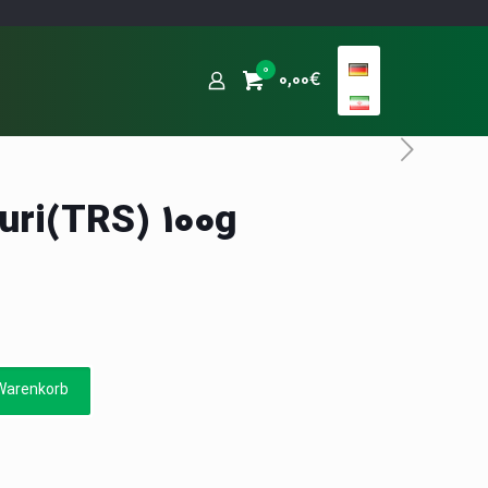
0
0,00€
uri(TRS) 100g
Warenkorb