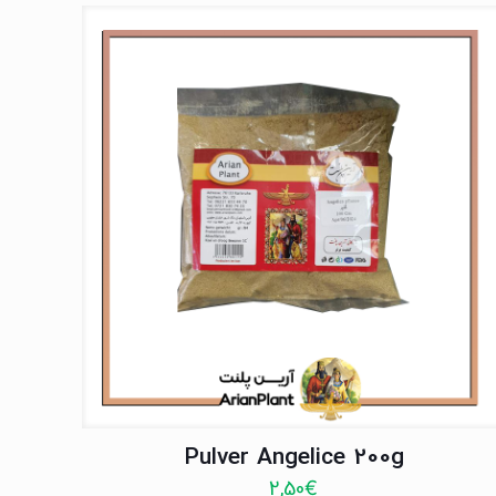
Pulver Angelice 200g
2,50
€