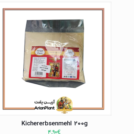
Kichererbsenmehl 200g
4,90
€