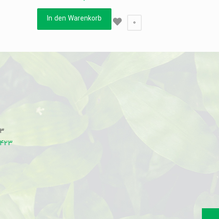
In den Warenkorb
0
33
7423