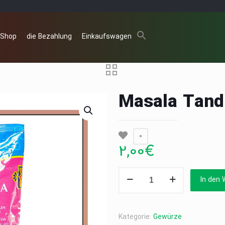
 Shop
die Bezahlung
Einkaufswagen
Masala Tand
0
2,00
€
Masala
In den 
Tanduri(TRS)
100g
Menge
Kategorie:
Gewürze