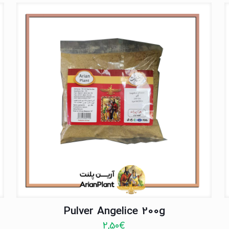
Pulver Angelice 200g
2,50
€