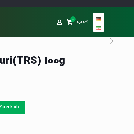
0
0,00€
uri(TRS) 100g
Warenkorb