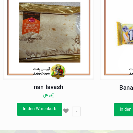
nan lavash
Bana
1,40
€
In den Warenkorb
In den
0