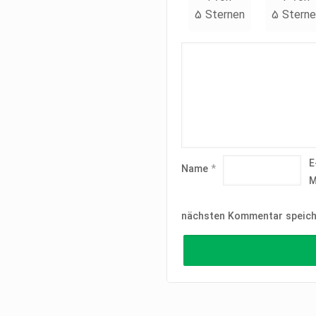
5 Sternen
5 Sterne
E
Name
*
M
nächsten Kommentar speich