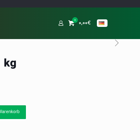
0
0,00€
 kg
Warenkorb