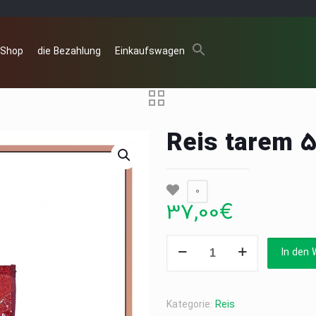
 Shop
die Bezahlung
Einkaufswagen
Reis tarem 5
0
37,00
€
Reis
In den 
tarem
5
kg
Kategorie:
Reis
Menge