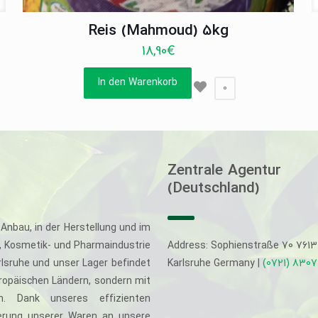
Reis (Mahmoud) 5kg
18,90
€
In den Warenkorb
0
Zentrale Agentur
(Deutschland)
Anbau, in der Herstellung und im
-, Kosmetik- und Pharmaindustrie
Address: Sophienstraße 70 761
rlsruhe und unser Lager befindet
Karlsruhe Germany |
(0721) 830
uropäischen Ländern, sondern mit
. Dank unseres effizienten
eferung unserer Waren an unsere