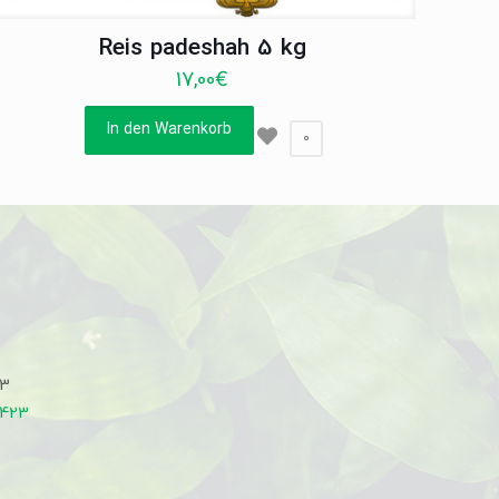
Reis padeshah 5 kg
17,00
€
In den Warenkorb
0
33
7423