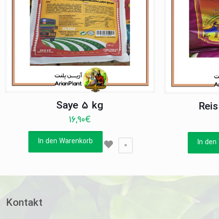
Saye 5 kg
Reis
16,90
€
In den Warenkorb
In den
0
Kontakt